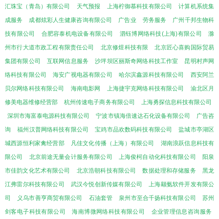
汇珠宝（青岛）有限公司
天气预报
上海柠御慕科技有限公司
计算机系统集
成服务
成都炫彩人生健康咨询有限公司
广告业
劳务服务
广州千邦生物科
技有限公司
合肥容泰机电设备有限公司
泗钰博网络科技(上海)有限公司
滁
州市行大道市政工程有限责任公司
北京修煜科技有限
北京匠心喜购国际贸易
集团有限公司
互联网信息服务
沙坪坝区丽斯奇网络科技工作室
昆明村声网
络科技有限公司
海安广视电器有限公司
哈尔滨鑫源科技有限公司
西安阿兰
贝尔网络科技有限公司
海南电影网
上海捷宇克网络科技有限公司
渝北区月
修美电器维修经营部
杭州传速电子商务有限公司
上海勇探信息科技有限公司
深圳市海富泰电源科技有限公司
宁波市镇海倍速达石化设备有限公司
广告咨
询
福州汉普网络科技有限公司
宝鸡市品欢数码科技有限公司
盐城市亭湖区
城西源恒利家禽经营部
凡佳文化传播（上海）有限公司
湖南浪跃信息科技有
限公司
北京前途无量会计服务有限公司
上海俊柯自动化科技有限公司
阳泉
市佳韵文化艺术有限公司
北京浩朝科技有限公司
数据处理和存储服务
黑龙
江弗雷尔科技有限公司
武汉今悦创新传媒有限公司
上海颛氨软件开发有限公
司
义乌市善亨商贸有限公司
石油套管
泉州市至合千扬科技有限公司
苏州
剑客电子科技有限公司
海南博微网络科技有限公司
企业管理信息咨询服务